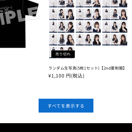
売り切れ
ランダム生写真(5枚1セット)【2nd夏制服】
通
¥1,100 円(税込)
常
価
格
すべてを表示する