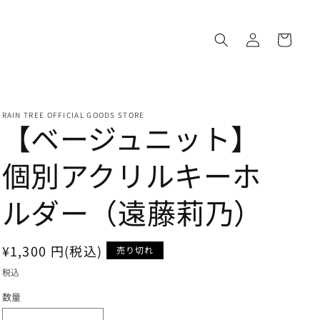
ロ
カ
グ
ー
イ
ト
ン
RAIN TREE OFFICIAL GOODS STORE
【ベージュニット】
個別アクリルキーホ
ルダー（遠藤莉乃）
通
¥1,300 円(税込)
売り切れ
常
税込
価
数量
格