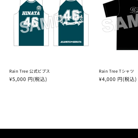
Rain Tree 公式ビブス
Rain Tree Tシャツ
通
¥5,000 円(税込)
通
¥4,000 円(税込)
常
常
価
価
格
格