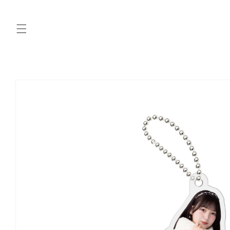
コンテ
ンツに
進む
商品情
報にス
キップ