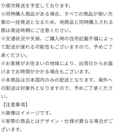
ー
ー
り順次発送を予定しております。
（遠
（遠
※同時購入商品がある場合、すべての商品が揃い次
藤
藤
第の一括発送となるため、他商品と同時購入される
莉
莉
乃）
乃）
際は発送時期にご注意ください。
の
の
※交通状況や天候、ご購入時の住所記載不備によっ
数
数
て配送が遅れる可能性もございますので、予めご了
量
量
承ください。
を
を
※お客様がお住まいの地域により、出荷日からお届
減
増
けまでお時間がかかる場合もございます。
ら
や
す
す
※本商品は日本国内のみの配送となります。海外へ
の配送は対象外となりますので、予めご了承くださ
い。
【注意事項】
※画像はイメージです。
※実際の商品とはデザイン・仕様が異なる場合がご
ざいます。