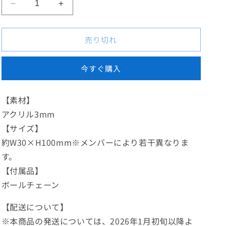
【ベ
【ベ
ー
ー
ジ
ジ
売り切れ
ュ
ュ
ニ
ニ
今すぐ購入
ッ
ッ
ト】
ト】
個
個
【素材】
別
別
アクリル3mm
ア
ア
【サイズ】
ク
ク
約W30×H100mm※メンバーにより若干異なりま
リ
リ
ル
ル
す。
キ
キ
【付属品】
ー
ー
ボールチェーン
ホ
ホ
ル
ル
【配送について】
ダ
ダ
※本商品の発送については、2026年1月初旬以降よ