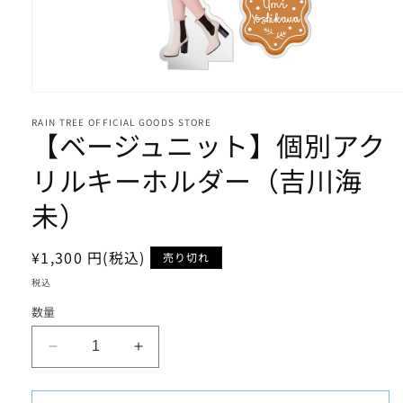
モ
ー
RAIN TREE OFFICIAL GOODS STORE
ダ
【ベージュニット】個別アク
ル
で
リルキーホルダー（吉川海
メ
デ
未）
ィ
ア
(1)
通
¥1,300 円(税込)
売り切れ
を
開
常
税込
く
価
数量
格
【ベ
【ベ
ー
ー
ジ
ジ