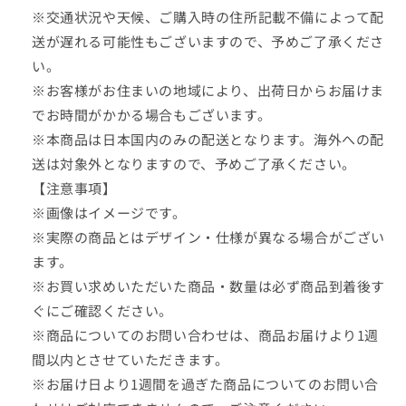
海
海
※交通状況や天候、ご購入時の住所記載不備によって配
未）
未）
送が遅れる可能性もございますので、予めご了承くださ
の
の
い。
数
数
※お客様がお住まいの地域により、出荷日からお届けま
量
量
を
を
でお時間がかかる場合もございます。
減
増
※本商品は日本国内のみの配送となります。海外への配
ら
や
送は対象外となりますので、予めご了承ください。
す
す
【注意事項】
※画像はイメージです。
※実際の商品とはデザイン・仕様が異なる場合がござい
ます。
※お買い求めいただいた商品・数量は必ず商品到着後す
ぐにご確認ください。
※商品についてのお問い合わせは、商品お届けより1週
間以内とさせていただきます。
※お届け日より1週間を過ぎた商品についてのお問い合