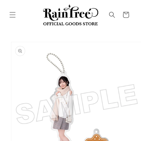
コンテ
カ
ンツに
進む
ー
ト
商品情
報にス
キップ