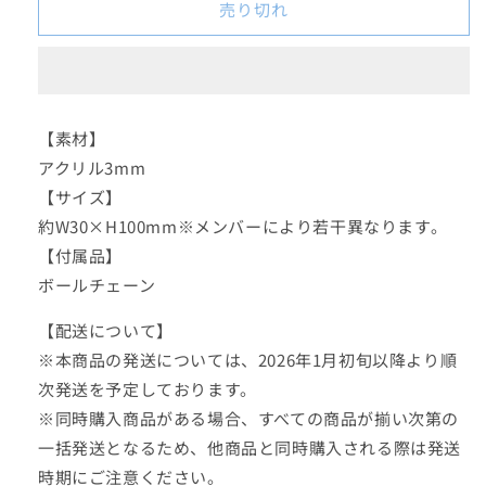
売り切れ
ュ
ュ
ニ
ニ
ッ
ッ
ト】
ト】
個
個
【素材】
別
別
アクリル3mm
ア
ア
【サイズ】
ク
ク
約W30×H100mm※メンバーにより若干異なります。
リ
リ
【付属品】
ル
ル
キ
キ
ボールチェーン
ー
ー
【配送について】
ホ
ホ
※本商品の発送については、2026年1月初旬以降より順
ル
ル
ダ
ダ
次発送を予定しております。
ー
ー
※同時購入商品がある場合、すべての商品が揃い次第の
（吉
（吉
一括発送となるため、他商品と同時購入される際は発送
川
川
時期にご注意ください。